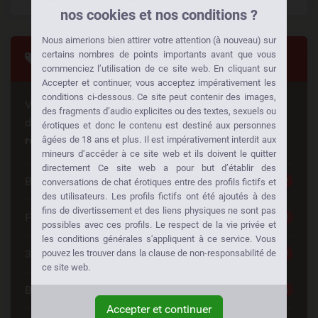
nos cookies et nos conditions ?
Nous aimerions bien attirer votre attention (à nouveau) sur
certains nombres de points importants avant que vous
Tags
commenciez l’utilisation de ce site web. En cliquant sur
Accepter et continuer, vous acceptez impérativement les
conditions ci-dessous. Ce site peut contenir des images,
Vous cherchez quelque chose de spécial? Quelqu'un
des fragments d’audio explicites ou des textes, sexuels ou
d'autre cherche la même chose aussi!
Faites des
érotiques et donc le contenu est destiné aux personnes
rencontres à votre façon:
âgées de 18 ans et plus. Il est impérativement interdit aux
mineurs d’accéder à ce site web et ils doivent le quitter
directement Ce site web a pour but d’établir des
Belle Femme
252
conversations de chat érotiques entre des profils fictifs et
des utilisateurs. Les profils fictifs ont été ajoutés à des
fins de divertissement et des liens physiques ne sont pas
Femme Cherche Couple
220
possibles avec ces profils. Le respect de la vie privée et
les conditions générales s'appliquent à ce service. Vous
30 à 40
198
pouvez les trouver dans la clause de non-responsabilité de
ce site web.
Blonde
196
Accepter et continuer