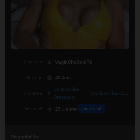
VaginChoColaTé
Mon nom:
40 Ans
Mon âge:
Dollard-des-
(Dollard-des-Ormeaux)
J'habite à:
Ormeaux
25
J'aime
Aime moi!
Aime moi?
Disponibilité: