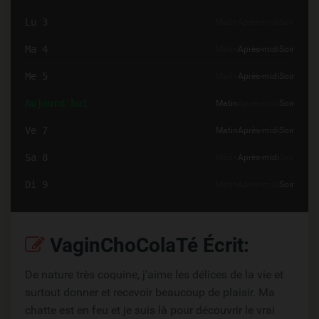
Lu 3
Matin
Après-midi
Soir
Ma 4
Matin
Après-midi
Soir
Me 5
Matin
Après-midi
Soir
Aujourd'hui
Matin
Après-midi
Soir
Ve 7
Matin
Après-midi
Soir
Sa 8
Matin
Après-midi
Soir
Di 9
Matin
Après-midi
Soir
VaginChoColaTé Écrit:
De nature très coquine, j'aime les délices de la vie et
surtout donner et recevoir beaucoup de plaisir. Ma
chatte est en feu et je suis là pour découvrir le vrai