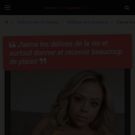
FemmeCherche
Togg
Toggle
navigation
Sear
Dollard-des-Ormeaux
Dollard-des-Ormeaux
J'aime les
J'aime les délices de la vie et
surtout donner et recevoir beaucoup
de plaisir