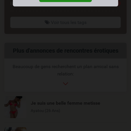
Brunette
179
Voir tous les tags
Liens
Plus d'annonces de rencontres érotiques
reliés
Beaucoup de gens recherchent un plan amical sans
relation:
Je suis une belle femme metisse
Ayatou (26 Ans)