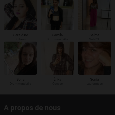
Geraldine
Camila
Salma
Dolbeau
Drummondville
Val-d'Or
Sofia
Érika
Sonia
Drummondville
Quebec
Laurentides
Liens
A propos de nous