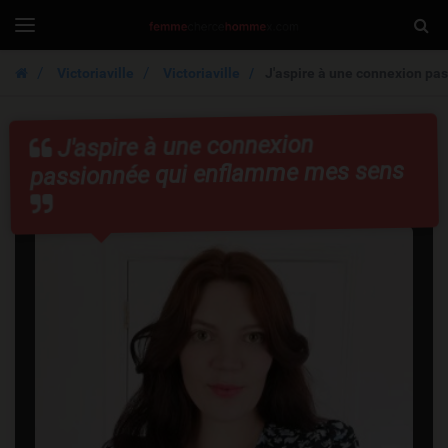
FemmeCherche
Togg
Toggle
navigation
Sear
Victoriaville
Victoriaville
J'aspire à une connexion pa
J'aspire à une connexion
passionnée qui enflamme mes sens