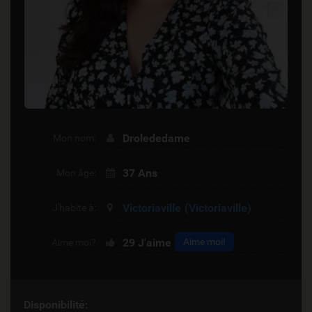
Drolededame
Mon nom:
37 Ans
Mon âge:
Victoriaville
(Victoriaville)
J'habite à:
29
J'aime
Aime moi!
Aime moi?
Disponibilité: