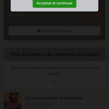
Blonde
196
Accepter et continuer
Brunette
179
Voir tous les tags
Liens
Plus d'annonces de rencontres érotiques
reliés
Beaucoup de gens recherchent un plan amical sans
relation:
Qui est en manque de tendresse
Mathilde (29 Ans)