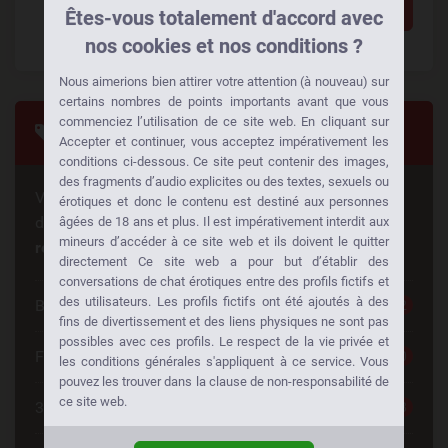
Ajouter un commentaire
Êtes-vous totalement d'accord avec
nos cookies et nos conditions ?
Nous aimerions bien attirer votre attention (à nouveau) sur
certains nombres de points importants avant que vous
commenciez l’utilisation de ce site web. En cliquant sur
Tags
Accepter et continuer, vous acceptez impérativement les
conditions ci-dessous. Ce site peut contenir des images,
des fragments d’audio explicites ou des textes, sexuels ou
Vous cherchez quelque chose de spécial? Quelqu'un
érotiques et donc le contenu est destiné aux personnes
d'autre cherche la même chose aussi!
Faites des
âgées de 18 ans et plus. Il est impérativement interdit aux
mineurs d’accéder à ce site web et ils doivent le quitter
rencontres à votre façon:
directement Ce site web a pour but d’établir des
conversations de chat érotiques entre des profils fictifs et
des utilisateurs. Les profils fictifs ont été ajoutés à des
Belle Femme
252
fins de divertissement et des liens physiques ne sont pas
possibles avec ces profils. Le respect de la vie privée et
Femme Cherche Couple
220
les conditions générales s'appliquent à ce service. Vous
pouvez les trouver dans la clause de non-responsabilité de
ce site web.
30 à 40
198