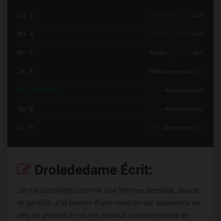
Lu 3
Matin
Après-midi
Soir
Ma 4
Matin
Après-midi
Soir
Me 5
Matin
Après-midi
Soir
Je 6
Matin
Après-midi
Soir
Aujourd'hui
Matin
Après-midi
Soir
Sa 8
Matin
Après-midi
Soir
Di 9
Matin
Après-midi
Soir
Drolededame Écrit:
Je me considère comme une femme sensible, douce
et gentille. J'ai besoin d'une relation qui apportera un
peu de piment à ma vie, surtout quelque chose de