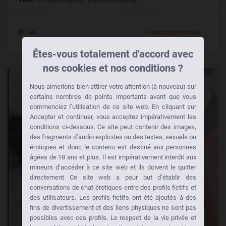
Contactez-moi!
Êtes-vous totalement d'accord avec
nos cookies et nos conditions ?
Nous aimerions bien attirer votre attention (à nouveau) sur
certains nombres de points importants avant que vous
commenciez l’utilisation de ce site web. En cliquant sur
Accepter et continuer, vous acceptez impérativement les
conditions ci-dessous. Ce site peut contenir des images,
des fragments d’audio explicites ou des textes, sexuels ou
érotiques et donc le contenu est destiné aux personnes
âgées de 18 ans et plus. Il est impérativement interdit aux
mineurs d’accéder à ce site web et ils doivent le quitter
directement Ce site web a pour but d’établir des
conversations de chat érotiques entre des profils fictifs et
des utilisateurs. Les profils fictifs ont été ajoutés à des
fins de divertissement et des liens physiques ne sont pas
possibles avec ces profils. Le respect de la vie privée et