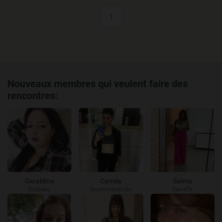
1
Nouveaux membres qui veulent faire des
rencontres:
Geraldine
Camila
Salma
Dolbeau
Drummondville
Val-d'Or