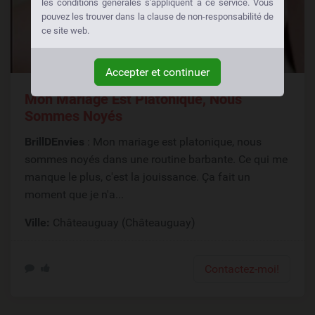
les conditions générales s'appliquent à ce service. Vous
pouvez les trouver dans la clause de non-responsabilité de
ce site web.
Accepter et continuer
Mon Mariage Est Platonique, Nous
Sommes Noyés
BrillDEnvies
: Mon mariage est platonique, nous
sommes noyés dans une routine barbante. Ce qui me
manque le plus, c'est la jouissance. Ça fait un
moment que je n'a...
Ville:
Châteauguay (Châteauguay)
Contactez-moi!