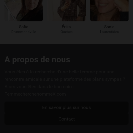
Sofia
Érika
Sonia
Drummondville
Quebec
Laurentides
Liens
A propos de nous
utiles
Vous êtes à la recherche d'une belle femme pour une
rencontre amicale sur une plateforme des plans sympas ?
Alors vous êtes dans le bon coin :
FemmecherchehommeX.com
En savoir plus sur nous
Contact