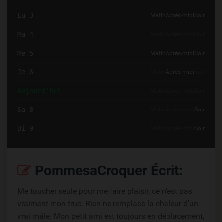
Lu 3
Matin
Après-midi
Soir
Ma 4
Matin
Après-midi
Soir
Me 5
Matin
Après-midi
Soir
Je 6
Matin
Après-midi
Soir
Aujourd'hui
Matin
Après-midi
Soir
Sa 8
Matin
Après-midi
Soir
Di 9
Matin
Après-midi
Soir
PommesaCroquer Écrit:
Me toucher seule pour me faire plaisir, ce n'est pas
vraiment mon truc. Rien ne remplace la chaleur d'un
vrai mâle. Mon petit ami est toujours en déplacement,