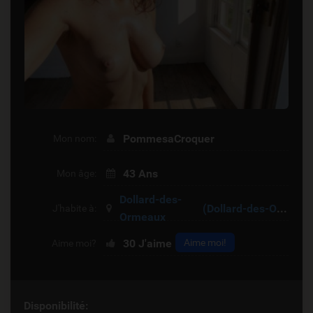
PommesaCroquer
Mon nom:
43 Ans
Mon âge:
Dollard-des-
(Dollard-des-Ormeaux)
J'habite à:
Ormeaux
30
J'aime
Aime moi!
Aime moi?
Disponibilité: