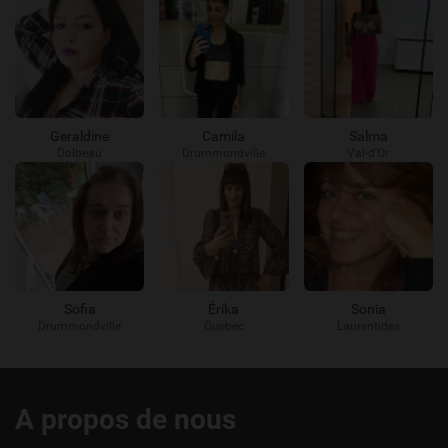
Geraldine
Camila
Salma
Dolbeau
Drummondville
Val-d'Or
Sofia
Érika
Sonia
Drummondville
Quebec
Laurentides
Liens
A propos de nous