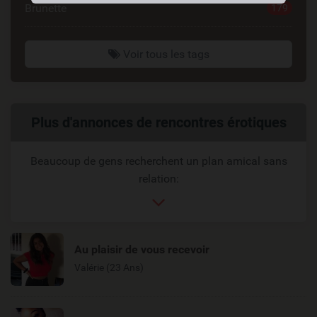
Brunette
179
Voir tous les tags
Liens
Plus d'annonces de rencontres érotiques
reliés
Beaucoup de gens recherchent un plan amical sans
relation:
Au plaisir de vous recevoir
Valérie (23 Ans)