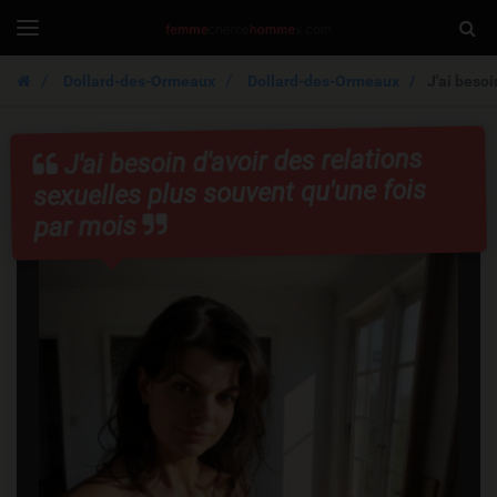
FemmeCherche
Togg
Toggle
navigation
Sear
Dollard-des-Ormeaux
Dollard-des-Ormeaux
J'ai besoi
J'ai besoin d'avoir des relations
sexuelles plus souvent qu'une fois
par mois