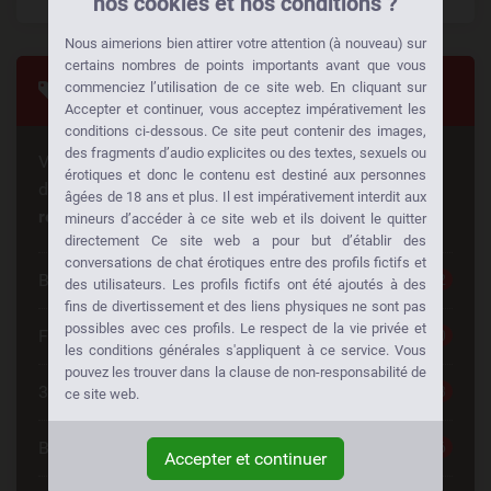
nos cookies et nos conditions ?
Nous aimerions bien attirer votre attention (à nouveau) sur
certains nombres de points importants avant que vous
Tags
commenciez l’utilisation de ce site web. En cliquant sur
Accepter et continuer, vous acceptez impérativement les
conditions ci-dessous. Ce site peut contenir des images,
des fragments d’audio explicites ou des textes, sexuels ou
Vous cherchez quelque chose de spécial? Quelqu'un
érotiques et donc le contenu est destiné aux personnes
d'autre cherche la même chose aussi!
Faites des
âgées de 18 ans et plus. Il est impérativement interdit aux
rencontres à votre façon:
mineurs d’accéder à ce site web et ils doivent le quitter
directement Ce site web a pour but d’établir des
conversations de chat érotiques entre des profils fictifs et
Belle Femme
252
des utilisateurs. Les profils fictifs ont été ajoutés à des
fins de divertissement et des liens physiques ne sont pas
possibles avec ces profils. Le respect de la vie privée et
Femme Cherche Couple
220
les conditions générales s'appliquent à ce service. Vous
pouvez les trouver dans la clause de non-responsabilité de
30 à 40
198
ce site web.
Blonde
196
Accepter et continuer