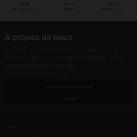
Sofia
Érika
Sonia
Drummondville
Quebec
Laurentides
Liens
A propos de nous
utiles
Vous êtes à la recherche d'une belle femme pour une
rencontre amicale sur une plateforme des plans sympas ?
Alors vous êtes dans le bon coin :
FemmecherchehommeX.com
En savoir plus sur nous
Contact
DMCA