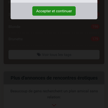
Femme Cherche Couple
220
Accepter et continuer
30 à 40
198
Blonde
196
Brunette
179
Voir tous les tags
Liens
Plus d'annonces de rencontres érotiques
reliés
Beaucoup de gens recherchent un plan amical sans
relation: