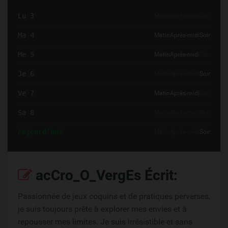
Lu 3
Matin
Après-midi
Soir
Ma 4
Matin
Après-midi
Soir
Me 5
Matin
Après-midi
Soir
Je 6
Matin
Après-midi
Soir
Ve 7
Matin
Après-midi
Soir
Sa 8
Matin
Après-midi
Soir
Aujourd'hui
Matin
Après-midi
Soir
acCro_O_VergEs Écrit:
Passionnée de jeux coquins et de pratiques perverses,
je suis toujours prête à explorer mes envies et à
repousser mes limites. Je suis irrésistible et sans