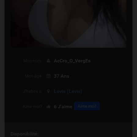
AcCro_O_VergEs
Mon nom:
37 Ans
Mon âge:
Lévis
(Lévis)
J'habite à:
6
J'aime
Aime moi!
Aime moi?
Disponibilité: