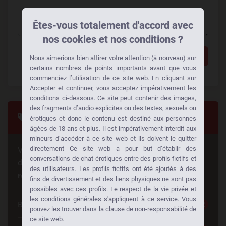
Êtes-vous totalement d'accord avec
nos cookies et nos conditions ?
Ajouter un commentaire
Nous aimerions bien attirer votre attention (à nouveau) sur
certains nombres de points importants avant que vous
commenciez l’utilisation de ce site web. En cliquant sur
Accepter et continuer, vous acceptez impérativement les
conditions ci-dessous. Ce site peut contenir des images,
des fragments d’audio explicites ou des textes, sexuels ou
Tags
érotiques et donc le contenu est destiné aux personnes
âgées de 18 ans et plus. Il est impérativement interdit aux
mineurs d’accéder à ce site web et ils doivent le quitter
directement Ce site web a pour but d’établir des
Vous cherchez quelque chose de spécial? Quelqu'un
conversations de chat érotiques entre des profils fictifs et
d'autre cherche la même chose aussi!
Faites des
des utilisateurs. Les profils fictifs ont été ajoutés à des
rencontres à votre façon:
fins de divertissement et des liens physiques ne sont pas
possibles avec ces profils. Le respect de la vie privée et
les conditions générales s'appliquent à ce service. Vous
Belle Femme
252
pouvez les trouver dans la clause de non-responsabilité de
ce site web.