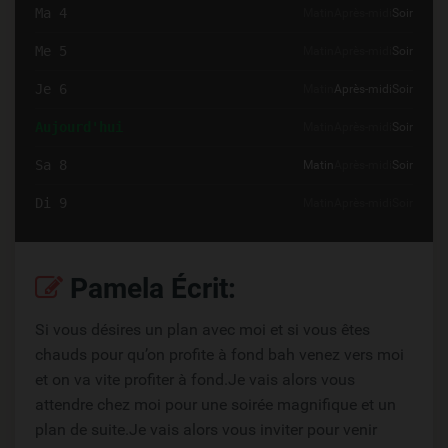
Ma 4
Matin
Après-midi
Soir
Me 5
Matin
Après-midi
Soir
Je 6
Matin
Après-midi
Soir
Aujourd'hui
Matin
Après-midi
Soir
Sa 8
Matin
Après-midi
Soir
Di 9
Matin
Après-midi
Soir
Pamela Écrit:
Si vous désires un plan avec moi et si vous êtes
chauds pour qu’on profite à fond bah venez vers moi
et on va vite profiter à fond.Je vais alors vous
attendre chez moi pour une soirée magnifique et un
plan de suite.Je vais alors vous inviter pour venir