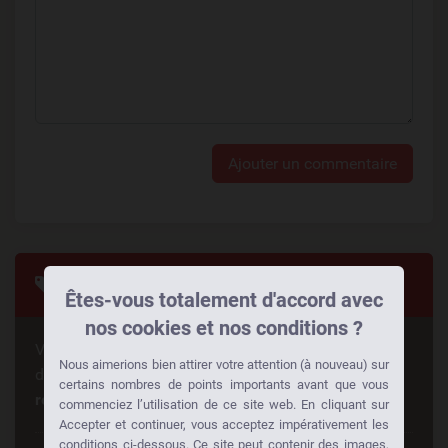
Ajouter un commentaire
Tags
Êtes-vous totalement d'accord avec
nos cookies et nos conditions ?
Vous cherchez quelque chose de spécial? Quelqu'un
Nous aimerions bien attirer votre attention (à nouveau) sur
d'autre cherche la même chose aussi!
Faites des
certains nombres de points importants avant que vous
rencontres à votre façon:
commenciez l’utilisation de ce site web. En cliquant sur
Accepter et continuer, vous acceptez impérativement les
conditions ci-dessous. Ce site peut contenir des images,