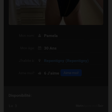
Pamela
Mon nom:
30 Ans
Mon âge:
Repentigny
(Repentigny)
J'habite à:
6
J'aime
Aime moi!
Aime moi?
Disponibilité:
Lu 3
Matin
Après-midi
Soir