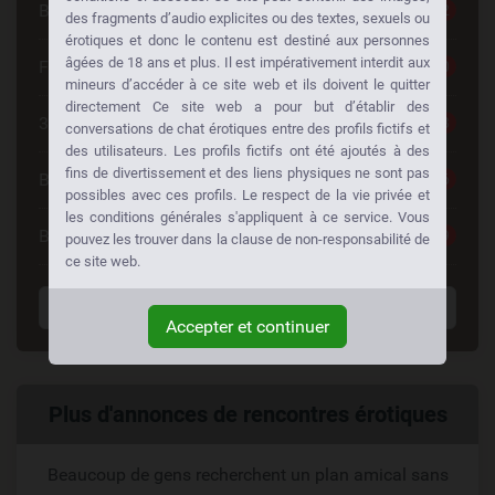
Belle Femme
252
des fragments d’audio explicites ou des textes, sexuels ou
érotiques et donc le contenu est destiné aux personnes
âgées de 18 ans et plus. Il est impérativement interdit aux
Femme Cherche Couple
220
mineurs d’accéder à ce site web et ils doivent le quitter
directement Ce site web a pour but d’établir des
30 à 40
198
conversations de chat érotiques entre des profils fictifs et
des utilisateurs. Les profils fictifs ont été ajoutés à des
fins de divertissement et des liens physiques ne sont pas
Blonde
196
possibles avec ces profils. Le respect de la vie privée et
les conditions générales s'appliquent à ce service. Vous
Brunette
179
pouvez les trouver dans la clause de non-responsabilité de
ce site web.
Voir tous les tags
Accepter et continuer
Liens
Plus d'annonces de rencontres érotiques
reliés
Beaucoup de gens recherchent un plan amical sans