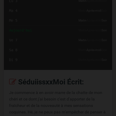
Lu 3
Matin
Après-midi
Soir
Ma 4
Matin
Après-midi
Soir
Me 5
Matin
Après-midi
Soir
Aujourd'hui
Matin
Après-midi
Soir
Ve 7
Matin
Après-midi
Soir
Sa 8
Matin
Après-midi
Soir
Di 9
Matin
Après-midi
Soir
SéduiissxxMoi Écrit:
Je commence à en avoir marre de la chatte de mon
chéri et ce dont j'ai besoin c'est d'apporter de la
fraîcheur et de la nouveauté à mes sensations
coquines. Hé, je ne peux pas m'empêcher de penser à