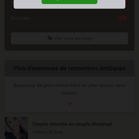
Blonde
196
Brunette
179
Voir tous les tags
Liens
Plus d'annonces de rencontres érotiques
reliés
Beaucoup de gens recherchent un plan amical sans
relation:
Couple cherche un couple Montreal
Valérie (28 Ans)