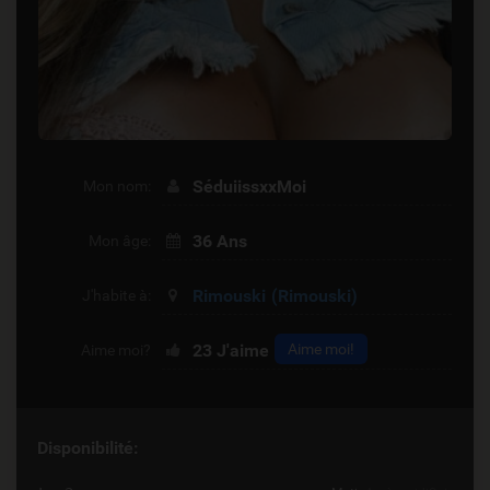
SéduiissxxMoi
Mon nom:
36 Ans
Mon âge:
Rimouski
(Rimouski)
J'habite à:
23
J'aime
Aime moi!
Aime moi?
Disponibilité: