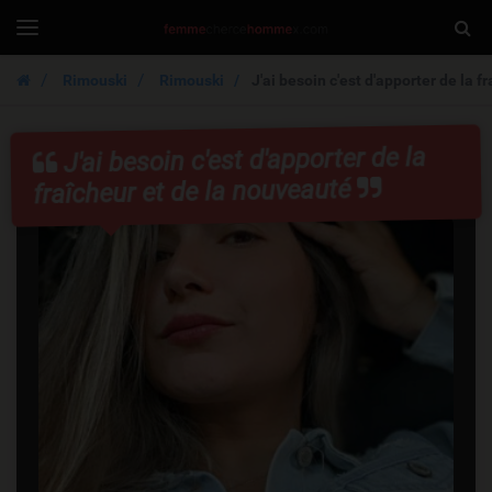
FemmeCherche
Togg
Toggle
navigation
Sear
Rimouski
Rimouski
J'ai besoin c'est d'apporter de la f
J'ai besoin c'est d'apporter de la
fraîcheur et de la nouveauté