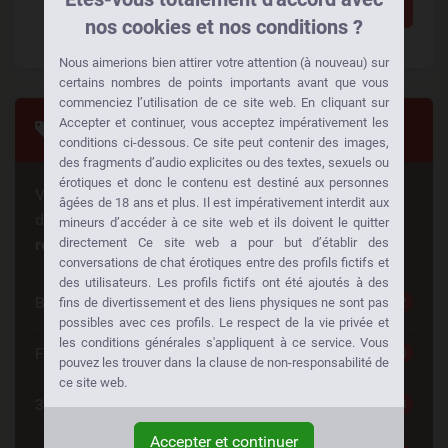
Ajouter un commentaire
nos cookies et nos conditions ?
Nous aimerions bien attirer votre attention (à nouveau) sur
certains nombres de points importants avant que vous
commenciez l’utilisation de ce site web. En cliquant sur
Accepter et continuer, vous acceptez impérativement les
Tags
conditions ci-dessous. Ce site peut contenir des images,
des fragments d’audio explicites ou des textes, sexuels ou
érotiques et donc le contenu est destiné aux personnes
Vous cherchez quelque chose de spécial? Quelqu'un
âgées de 18 ans et plus. Il est impérativement interdit aux
d'autre cherche la même chose aussi!
Faites des
mineurs d’accéder à ce site web et ils doivent le quitter
rencontres à votre façon:
directement Ce site web a pour but d’établir des
conversations de chat érotiques entre des profils fictifs et
des utilisateurs. Les profils fictifs ont été ajoutés à des
Belle Femme
252
fins de divertissement et des liens physiques ne sont pas
possibles avec ces profils. Le respect de la vie privée et
les conditions générales s'appliquent à ce service. Vous
Femme Cherche Couple
220
pouvez les trouver dans la clause de non-responsabilité de
ce site web.
30 à 40
198
Accepter et continuer