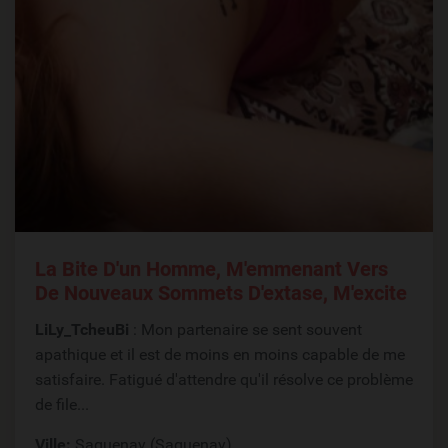
La Bite D'un Homme, M'emmenant Vers
De Nouveaux Sommets D'extase, M'excite
LiLy_TcheuBi
: Mon partenaire se sent souvent
apathique et il est de moins en moins capable de me
satisfaire. Fatigué d'attendre qu'il résolve ce problème
de file...
Ville:
Saguenay (Saguenay)