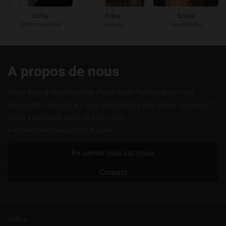
Sofia
Érika
Sonia
Drummondville
Quebec
Laurentides
Liens
A propos de nous
utiles
Vous êtes à la recherche d'une belle femme pour une
rencontre amicale sur une plateforme des plans sympas ?
Alors vous êtes dans le bon coin :
FemmecherchehommeX.com
En savoir plus sur nous
Contact
DMCA