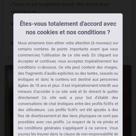
J'aime aussi le sperme chaud. Ma chatte était
tellement m...
Êtes-vous totalement d'accord avec
Ville:
Saguenay (Saguenay)
nos cookies et nos conditions ?
Nous aimerions bien attirer votre attention (à nouveau) sur
Contactez-moi!
certains nombres de points importants avant que vous
commenciez l’utilisation de ce site web. En cliquant sur
Accepter et continuer, vous acceptez impérativement les
conditions ci-dessous. Ce site peut contenir des images,
des fragments d’audio explicites ou des textes, sexuels ou
érotiques et donc le contenu est destiné aux personnes
âgées de 18 ans et plus. Il est impérativement interdit aux
mineurs d’accéder à ce site web et ils doivent le quitter
directement Ce site web a pour but d’établir des
conversations de chat érotiques entre des profils fictifs et
des utilisateurs. Les profils fictifs ont été ajoutés à des
fins de divertissement et des liens physiques ne sont pas
possibles avec ces profils. Le respect de la vie privée et
les conditions générales s'appliquent à ce service. Vous
pouvez les trouver dans la clause de non-responsabilité de