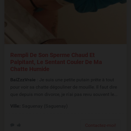
Rempli De Son Sperme Chaud Et
Palpitant, Le Sentant Couler De Ma
Chatte Humide
BaiZzzVraie
: Je suis une petite putain prête à tout
pour voir sa chatte dégouliner de mouille. Il faut dire
que depuis mon divorce, je n'ai pas revu souvent le...
Ville:
Saguenay (Saguenay)
Contactez-moi!