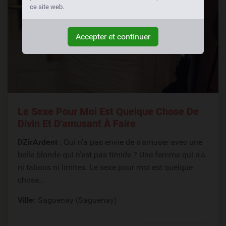
ce site web.
Accepter et continuer
Le Sexe Pour Moi Est Quelque Chose De
Divin Et D'amusant À Faire
DZirArdent
: Qui n'a pas envie de s'amuser avec une
belle blonde qui n'est pas timide ? Une femme qui n'a
ni tabous ni limites. Le sexe pour moi est quelque
chose...
Ville:
Saguenay (Saguenay)