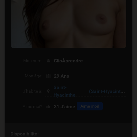
ClioÀprendre
Mon nom:
29 Ans
Mon âge:
Saint-
(Saint-Hyacinthe)
J'habite à:
Hyacinthe
31
J'aime
Aime moi!
Aime moi?
Disponibilité: