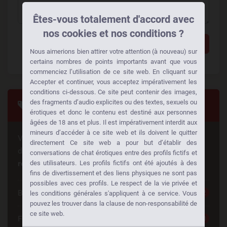
Êtes-vous totalement d'accord avec
nos cookies et nos conditions ?
Ajouter un commentaire
Nous aimerions bien attirer votre attention (à nouveau) sur
certains nombres de points importants avant que vous
commenciez l’utilisation de ce site web. En cliquant sur
Accepter et continuer, vous acceptez impérativement les
conditions ci-dessous. Ce site peut contenir des images,
des fragments d’audio explicites ou des textes, sexuels ou
Tags
érotiques et donc le contenu est destiné aux personnes
âgées de 18 ans et plus. Il est impérativement interdit aux
mineurs d’accéder à ce site web et ils doivent le quitter
Vous cherchez quelque chose de spécial? Quelqu'un
directement Ce site web a pour but d’établir des
d'autre cherche la même chose aussi!
Faites des
conversations de chat érotiques entre des profils fictifs et
rencontres à votre façon:
des utilisateurs. Les profils fictifs ont été ajoutés à des
fins de divertissement et des liens physiques ne sont pas
possibles avec ces profils. Le respect de la vie privée et
Belle Femme
252
les conditions générales s'appliquent à ce service. Vous
pouvez les trouver dans la clause de non-responsabilité de
ce site web.
Femme Cherche Couple
220