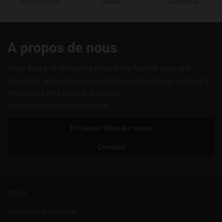
Drummondville
Quebec
Laurentides
Liens
A propos de nous
utiles
Vous êtes à la recherche d'une belle femme pour une
rencontre amicale sur une plateforme des plans sympas ?
Alors vous êtes dans le bon coin :
FemmecherchehommeX.com
En savoir plus sur nous
Contact
DMCA
Conditions d'utilisation