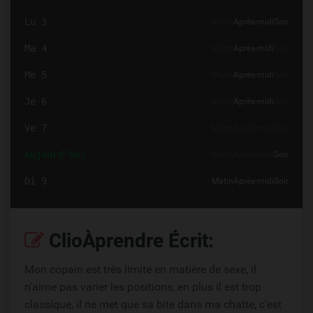
Lu 3
Matin
Après-midi
Soir
Ma 4
Matin
Après-midi
Soir
Me 5
Matin
Après-midi
Soir
Je 6
Matin
Après-midi
Soir
Ve 7
Matin
Après-midi
Soir
Aujourd'hui
Matin
Après-midi
Soir
Di 9
Matin
Après-midi
Soir
ClioÀprendre Écrit:
Mon copain est très limité en matière de sexe, il
n'aime pas varier les positions, en plus il est trop
classique, il ne met que sa bite dans ma chatte, c'est