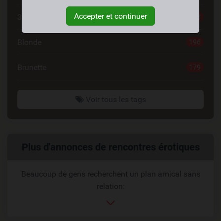
Accepter et continuer
30 à 40
198
Blonde
196
Brunette
179
Voir tous les tags
Liens
Plus d'annonces de rencontres érotiques
reliés
Beaucoup de gens recherchent un plan amical sans
relation: