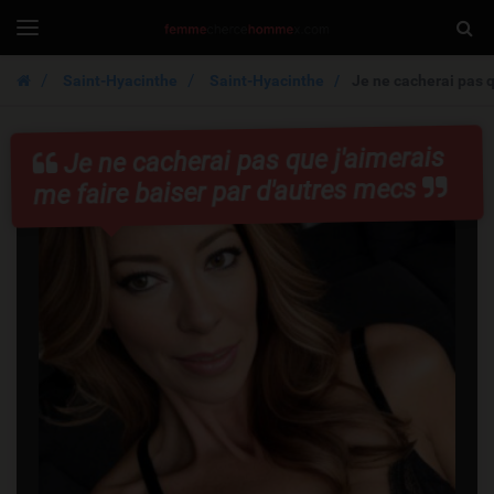
FemmeCherche
Togg
Toggle
navigation
Sear
Saint-Hyacinthe
Saint-Hyacinthe
Je ne cacherai pas q
Je ne cacherai pas que j'aimerais
me faire baiser par d'autres mecs