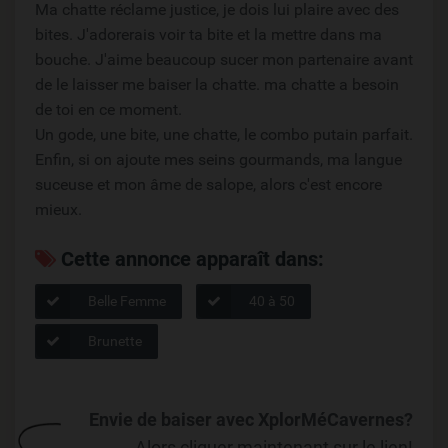
Ma chatte réclame justice, je dois lui plaire avec des
bites. J'adorerais voir ta bite et la mettre dans ma
bouche. J'aime beaucoup sucer mon partenaire avant
de le laisser me baiser la chatte. ma chatte a besoin
de toi en ce moment.
Un gode, une bite, une chatte, le combo putain parfait.
Enfin, si on ajoute mes seins gourmands, ma langue
suceuse et mon âme de salope, alors c'est encore
mieux.
Cette annonce apparaît dans:
Belle Femme
40 à 50
Brunette
Envie de baiser avec XplorMéCavernes?
Alors cliquer maintenant sur le lien!