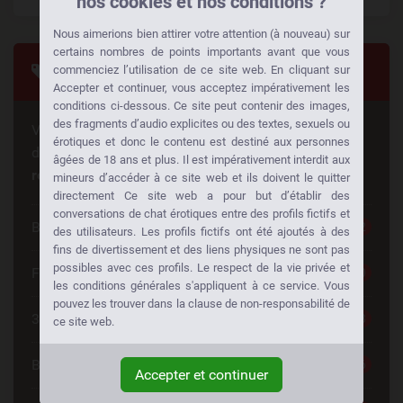
nos cookies et nos conditions ?
Nous aimerions bien attirer votre attention (à nouveau) sur
certains nombres de points importants avant que vous
Tags
commenciez l’utilisation de ce site web. En cliquant sur
Accepter et continuer, vous acceptez impérativement les
conditions ci-dessous. Ce site peut contenir des images,
des fragments d’audio explicites ou des textes, sexuels ou
Vous cherchez quelque chose de spécial? Quelqu'un
érotiques et donc le contenu est destiné aux personnes
d'autre cherche la même chose aussi!
Faites des
âgées de 18 ans et plus. Il est impérativement interdit aux
rencontres à votre façon:
mineurs d’accéder à ce site web et ils doivent le quitter
directement Ce site web a pour but d’établir des
conversations de chat érotiques entre des profils fictifs et
Belle Femme
252
des utilisateurs. Les profils fictifs ont été ajoutés à des
fins de divertissement et des liens physiques ne sont pas
possibles avec ces profils. Le respect de la vie privée et
Femme Cherche Couple
220
les conditions générales s'appliquent à ce service. Vous
pouvez les trouver dans la clause de non-responsabilité de
30 à 40
198
ce site web.
Blonde
196
Accepter et continuer