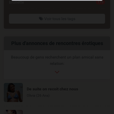
Brunette
179
Voir tous les tags
Liens
Plus d'annonces de rencontres érotiques
reliés
Beaucoup de gens recherchent un plan amical sans
relation:
De suite on recoit chez nous
Olivia (26 Ans)