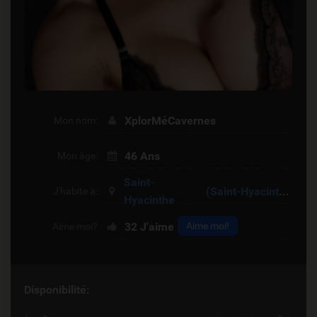
XplorMéCavernes
Mon nom:
46 Ans
Mon âge:
Saint-
(Saint-Hyacinthe)
J'habite à:
Hyacinthe
32
J'aime
Aime moi!
Aime moi?
Disponibilité: